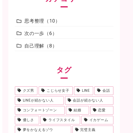
思考整理
10
次の一歩
6
自己理解
8
タグ
クズ男
こじらせ女子
LINE
会話
LINEが続かない人
会話が続かない人
コンフォートゾーン
結婚
恋愛
優しさ
ライフスタイル
イカゲーム
夢をかなえるゾウ
完璧主義