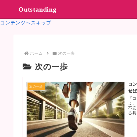
Outstanding
コンテンツへスキップ
ホーム
次の一歩
次の一歩
コ
次の一歩
せ
「コ
え、
不安
る具