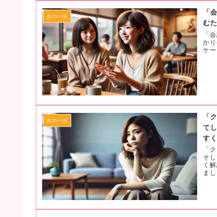
「
次の一歩
む
「会
かり
ケー
「
次の一歩
て
す
「ク
そし
く解
まし