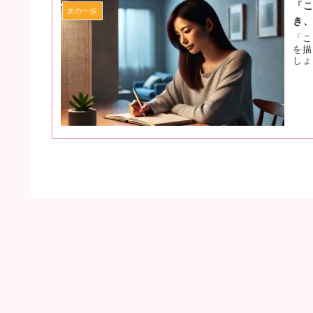
「
次の一歩
き
「こ
を描
しょ