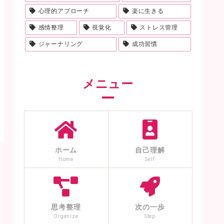
心理的アプローチ
楽に生きる
感情整理
視覚化
ストレス管理
ジャーナリング
成功習慣
メニュー
ホーム
自己理解
Home
Self
思考整理
次の一歩
Organize
Step