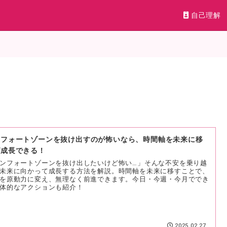
自己理解
ンフォートゾーンを抜け出すのが怖いなら、時間軸を未来に移
ば成長できる！
ンフォートゾーンを抜け出したいけど怖い…」そんな不安を乗り越
未来に向かって成長する方法を解説。時間軸を未来に移すことで、
を原動力に変え、無理なく前進できます。今日・今週・今月ででき
体的なアクションも紹介！
2025.02.27