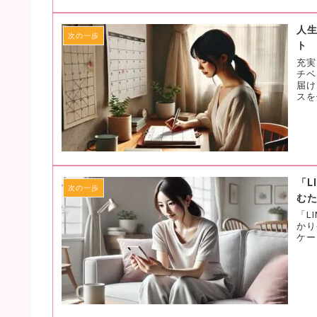
人
次の一歩
ト
充実
チベ
届け
スを
「L
次の一歩
む
「L
かり
ケー