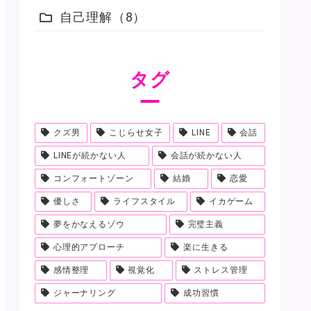
自己理解
8
タグ
クズ男
こじらせ女子
LINE
会話
LINEが続かない人
会話が続かない人
コンフォートゾーン
結婚
恋愛
優しさ
ライフスタイル
イカゲーム
夢をかなえるゾウ
完璧主義
心理的アプローチ
楽に生きる
感情整理
視覚化
ストレス管理
ジャーナリング
成功習慣